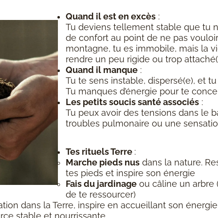
Quand il est en excès
:
Tu deviens tellement stable que tu n
de confort au point de ne pas voulo
montagne, tu es immobile, mais la vi
rendre un peu rigide ou trop attaché(
Quand il manque
:
Tu te sens instable, dispersé(e), et tu 
Tu manques d’énergie pour te concen
Les petits soucis santé associés
:
Tu peux avoir des tensions dans le b
troubles pulmonaire ou une sensatio
Tes rituels Terre
:
Marche pieds nus
dans la nature. Re
tes pieds et inspire son énergie
Fais du jardinage
ou câline un arbre 
de te ressourcer)
ation dans la Terre, inspire en accueillant son énerg
orce stable et nourrissante.