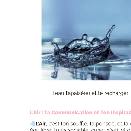
l’eau t’apaisé(e) et te recharger
L’Air : Ta Communication et Ton Inspira
L’Air
, c’est ton souffle, ta pensée, et 
équilibré, tu es sociable, curieux(se), et