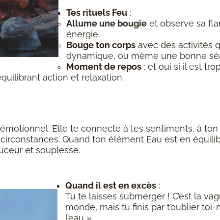
Tes rituels Feu
:
Allume une bougie
et observe sa fl
énergie.
Bouge ton corps
avec des activités q
dynamique, ou même une bonne séa
Moment de repos
: et oui si il est t
quilibrant action et relaxation.
et émotionnel. Elle te connecte à tes sentiments, à ton 
x circonstances. Quand ton élément Eau est en équilibre
uceur et souplesse.
Quand il est en excès
:
Tu te laisses submerger ! C’est la vag
monde, mais tu finis par t’oublier to
l’eau »