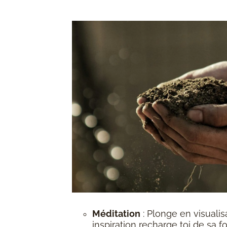
Méditation
: Plonge en visualis
inspiration recharge toi de sa f