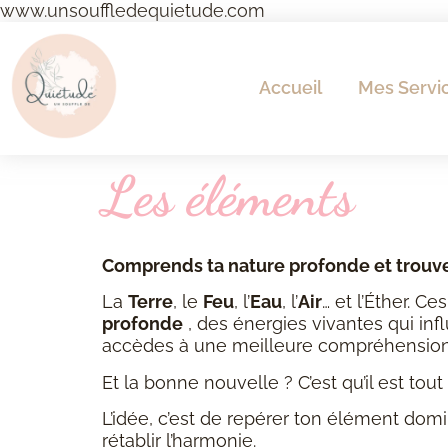
www.unsouffledequietude.com
Accueil
Mes Servi
Les éléments
Comprends ta nature profonde et trouve 
La
Terre
, le
Feu
, l’
Eau
, l’
Air
… et l’Éther. C
profonde
, des énergies vivantes qui in
accèdes à une meilleure compréhension 
Et la bonne nouvelle ? C’est qu’il est tout 
L’idée, c’est de repérer ton élément do
rétablir l’harmonie.