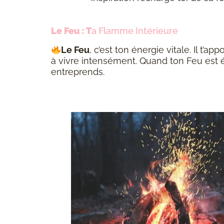
Le Feu : T
a Flamme Intérieure
Le Feu
, c’est ton énergie vitale. Il t’ap
à vivre intensément. Quand ton Feu est é
entreprends.