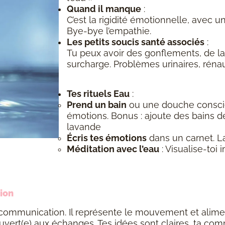
Quand il manque
:
C’est la rigidité émotionnelle, avec u
Bye-bye l’empathie.
Les petits soucis santé associés
:
Tu peux avoir des gonflements, de la
surcharge. Problèmes urinaires, réna
Tes rituels Eau
:
Prend un bain
ou une douche conscien
émotions. Bonus : ajoute des bains d
lavande
Écris tes émotions
dans un carnet. Lai
Méditation avec l’eau
: Visualise-toi
tion
ta communication. Il représente le mouvement et alimen
 ouvert(e) aux échanges. Tes idées sont claires, ta co