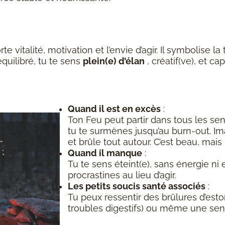
porte vitalité, motivation et l’envie d’agir. Il symbolise 
quilibré, tu te sens
plein(e) d’élan
, créatif(ve), et c
Quand il est en excès
:
Ton Feu peut partir dans tous les sen
tu te surmènes jusqu’au burn-out. 
et brûle tout autour. C’est beau, mais 
Quand il manque
:
Tu te sens éteint(e), sans énergie ni e
procrastines au lieu d’agir.
Les petits soucis santé associés
:
Tu peux ressentir des brûlures d’es
troubles digestifs) ou même une sen