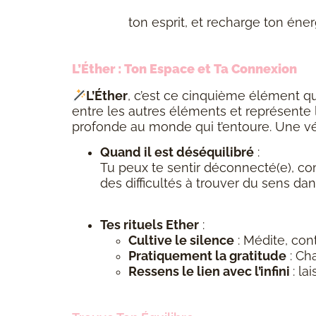
ton esprit, et recharge ton éne
L’Éther : Ton Espace et Ta Connexion
L’Éther
, c’est ce cinquième élément qui
entre les autres éléments et représente l
profonde au monde qui t’entoure. Une véri
Quand il est déséquilibré
:
Tu peux te sentir déconnecté(e), com
des difficultés à trouver du sens dan
Tes rituels Ether
:
Cultive le silence
: Médite, con
Pratiquement la gratitude
: Cha
Ressens le lien avec l’infini
: la